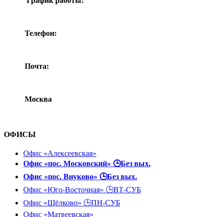
График работы:
понедельник-воскресенье
Телефон:
+7(495) 532-92-38
Почта:
zakaz@inoslov.ru
Москва
ул. Ташкентская д. 9
ОФИСЫ
Офис «Алексеевская»
Офис «пос. Московский» 🕒Без вых.
Офис «пос. Внуково» 🕒Без вых.
Офис «Юго-Восточная» 🕒ВТ-СУБ
Офис «Щёлково» 🕒ПН-СУБ
Офис «Матвеевская»