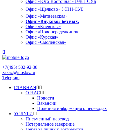
Офис «Юго-Восточная» 🕒ВТ-СУБ
Офис «Щелково» 🕒ПН-СУБ
Офис «Матвеевская»
Офис «Внуково» без вых.
Офис «Киевская»
Офис «Новопеределкино»
Офис «Курская»
Офис «Смоленская»
+7(495) 532-92-38
zakaz@inoslov.ru
Telegram
ГЛАВНАЯ
О НАС
Новости
Вакансии
Полезная информация о переводах
УСЛУГИ
Письменный перевод
Нотариальное заверение
Перевод личных документов