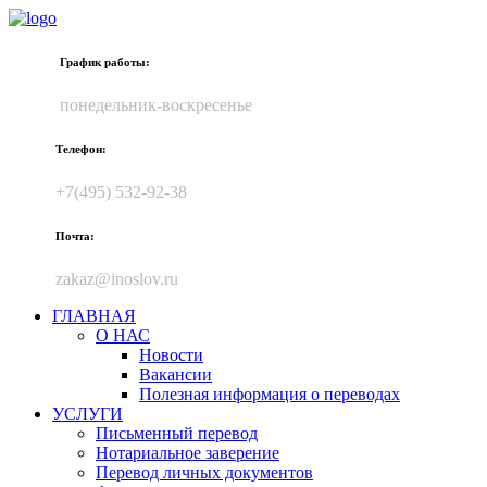
График работы:
понедельник-воскресенье
Телефон:
+7(495) 532-92-38
Почта:
zakaz@inoslov.ru
ГЛАВНАЯ
О НАС
Новости
Вакансии
Полезная информация о переводах
УСЛУГИ
Письменный перевод
Нотариальное заверение
Перевод личных документов