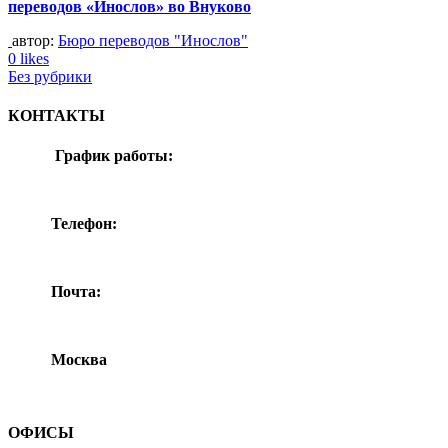
переводов «Инослов» во Внуково
автор:
Бюро переводов "Инослов"
0 likes
Без рубрики
КОНТАКТЫ
График работы:
понедельник-воскресенье
Телефон:
+7(495) 532-92-38
Почта:
zakaz@inoslov.ru
Москва
ул. Ташкентская д. 9
ОФИСЫ