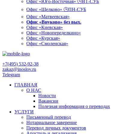
Офис «Юго-Восточная» 🕒ВТ-СУБ
Офис «Щелково» 🕒ПН-СУБ
Офис «Матвеевская»
Офис «Внуково» без вых.
Офис «Киевская»
Офис «Новопеределкино»
Офис «Курская»
Офис «Смоленская»
+7(495) 532-92-38
zakaz@inoslov.ru
Telegram
ГЛАВНАЯ
О НАС
Новости
Вакансии
Полезная информация о переводах
УСЛУГИ
Письменный перевод
Нотариальное заверение
Перевод личных документов
Апостиль и легализация