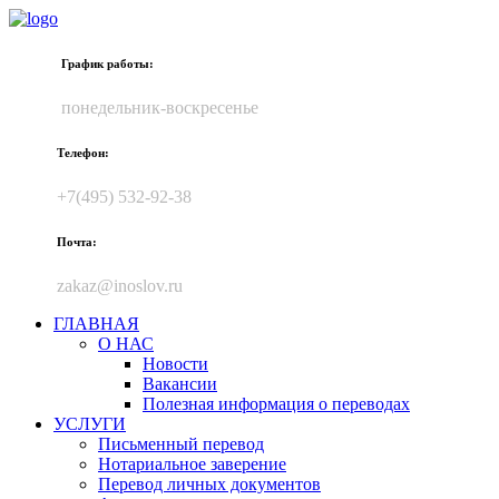
График работы:
понедельник-воскресенье
Телефон:
+7(495) 532-92-38
Почта:
zakaz@inoslov.ru
ГЛАВНАЯ
О НАС
Новости
Вакансии
Полезная информация о переводах
УСЛУГИ
Письменный перевод
Нотариальное заверение
Перевод личных документов