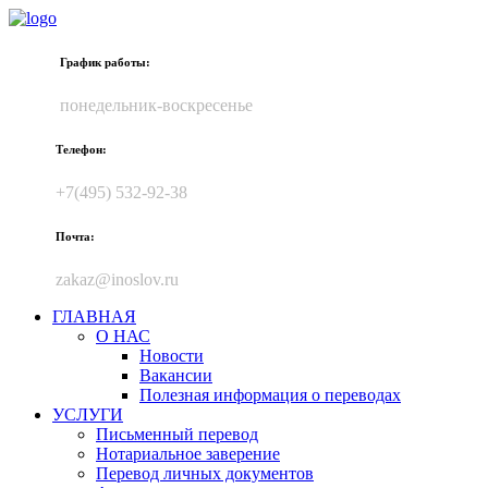
График работы:
понедельник-воскресенье
Телефон:
+7(495) 532-92-38
Почта:
zakaz@inoslov.ru
ГЛАВНАЯ
О НАС
Новости
Вакансии
Полезная информация о переводах
УСЛУГИ
Письменный перевод
Нотариальное заверение
Перевод личных документов