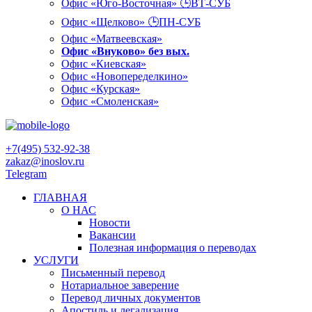
Офис «Юго-Восточная» 🕒ВТ-СУБ
Офис «Щелково» 🕒ПН-СУБ
Офис «Матвеевская»
Офис «Внуково» без вых.
Офис «Киевская»
Офис «Новопеределкино»
Офис «Курская»
Офис «Смоленская»
+7(495) 532-92-38
zakaz@inoslov.ru
Telegram
ГЛАВНАЯ
О НАС
Новости
Вакансии
Полезная информация о переводах
УСЛУГИ
Письменный перевод
Нотариальное заверение
Перевод личных документов
Апостиль и легализация