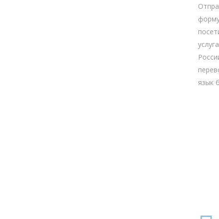
Отпра
форму
посет
услуг
Росси
перев
язык 
БЮР