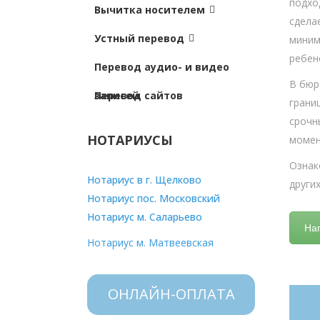
подхо
Вычитка носителем
сдела
Устный перевод
миним
ребен
Перевод аудио- и видео
В бюр
записей
Перевод сайтов
грани
срочн
НОТАРИУСЫ
момен
Ознак
Нотариус в г. Щелково
други
Нотариус пос. Московский
Нотариус м. Саларьево
На
Нотариус м. Матвеевская
ОНЛАЙН-ОПЛАТА