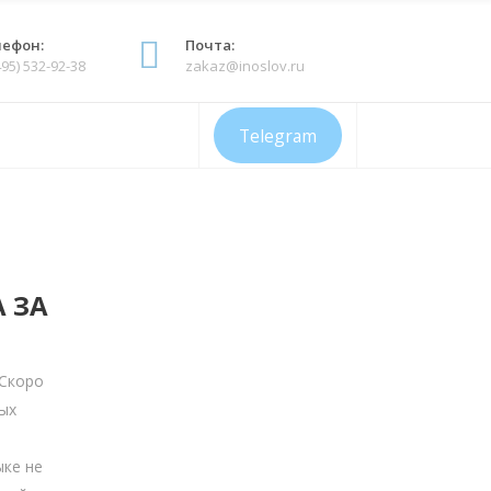
ефон:
Почта:
95) 532-92-38
zakaz@inoslov.ru
Telegram
 ЗА
 Скоро
ых
ыке не