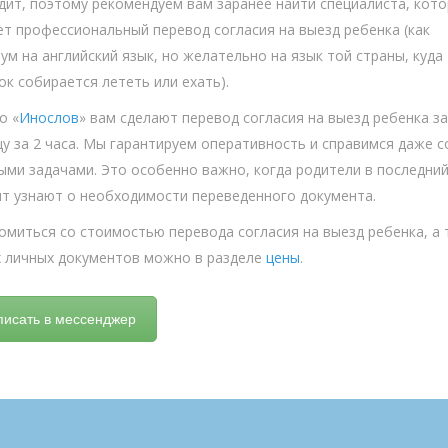
дит, поэтому рекомендуем вам заранее найти специалиста, кот
ет профессиональный перевод согласия на выезд ребенка (как
ум на английский язык, но желательно на язык той страны, куда
ок собирается лететь или ехать).
о «
Инослов
» вам сделают перевод согласия на выезд ребенка за
цу за 2 часа. Мы гарантируем оперативность и справимся даже с
ыми задачами. Это особенно важно, когда родители в последни
т узнают о необходимости переведенного документа.
омиться со стоимостью перевода согласия на выезд ребенка, а 
х личных документов можно в разделе
цены
.
писать в мессенджер