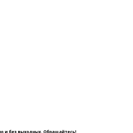
ТАМ В ОБЛАСТИ ПЕРЕВОДЧЕСКОЙ
ЦИИ
ОВ
о и без выходных. Обращайтесь!