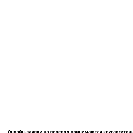
СЛЕДОВАНИЕ НОВЕЙШИМ МЕЖДУНАРОДНЫМ СТАНДАР
ДЕЯТЕЛЬНОСТИ
СОБЛЮДЕНИЕ НЮАНСОВ ОФОРМЛЕНИЯ ДОКУМЕНТА
МНОГОСТУПЕНЧАТУЮ СИСТЕМУ КОНТРОЛЯ ПЕРЕВОД
ЛОЯЛЬНЫЕ ЦЕНЫ
КОНФИДЕНЦИАЛЬНОСТЬ ДАННЫХ
Онлайн-заявки на перевод принимаются круглосуточн