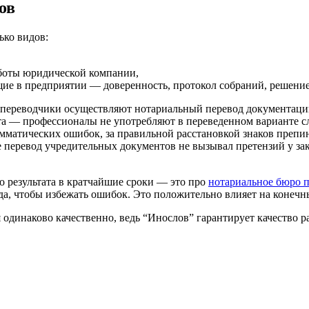
ов
ько видов:
аботы юридической компании,
ие в предприятии — доверенность, протокол собраний, решение
переводчики осуществляют нотариальный перевод документации
а — профессионалы не употребляют в переведенном варианте сл
амматических ошибок, за правильной расстановкой знаков препи
 перевод учредительных документов не вызывал претензий у за
 результата в кратчайшие сроки — это про
нотариальное бюро 
а, чтобы избежать ошибок. Это положительно влияет на конечны
 одинаково качественно, ведь “Инослов” гарантирует качество 