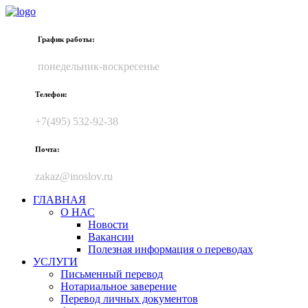
График работы:
понедельник-воскресенье
Телефон:
+7(495) 532-92-38
Почта:
zakaz@inoslov.ru
ГЛАВНАЯ
О НАС
Новости
Вакансии
Полезная информация о переводах
УСЛУГИ
Письменный перевод
Нотариальное заверение
Перевод личных документов