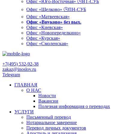
Офис «Юго-Восточная» 🕒ВТ-СУБ
Офис «Щелково» 🕒ПН-СУБ
Офис «Матвеевская»
Офис «Внуково» без вых.
Офис «Киевская»
Офис «Новопеределкино»
Офис «Курская»
Офис «Смоленская»
+7(495) 532-92-38
zakaz@inoslov.ru
Telegram
ГЛАВНАЯ
О НАС
Новости
Вакансии
Полезная информация о переводах
УСЛУГИ
Письменный перевод
Нотариальное заверение
Перевод личных документов
Апостиль и легализация