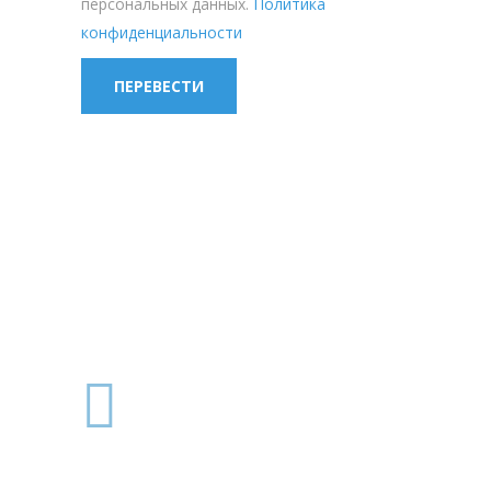
персональных данных.
Политика
конфиденциальности
БЮРО
ПЕРЕВОДОВ «ИНОСЛОВ»
ГАРАНТИРУЕТ:
СЛЕДОВАНИЕ НОВЕЙШИМ
МЕЖДУНАРОДНЫМ
СТАНДАРТАМ В ОБЛАСТИ
ПЕРЕВОДЧЕСКОЙ
ДЕЯТЕЛЬНОСТИ