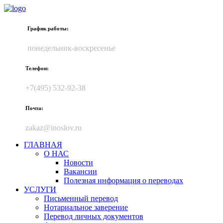
График работы:
понедельник-воскресенье
Телефон:
+7(495) 532-92-38
Почта:
zakaz@inoslov.ru
ГЛАВНАЯ
О НАС
Новости
Вакансии
Полезная информация о переводах
УСЛУГИ
Письменный перевод
Нотариальное заверение
Перевод личных документов