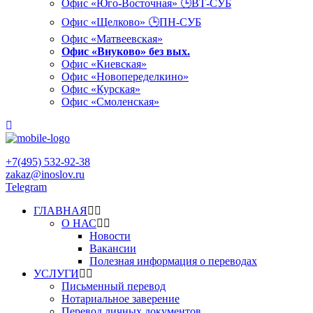
Офис «Юго-Восточная» 🕒ВТ-СУБ
Офис «Щелково» 🕒ПН-СУБ
Офис «Матвеевская»
Офис «Внуково» без вых.
Офис «Киевская»
Офис «Новопеределкино»
Офис «Курская»
Офис «Смоленская»
+7(495) 532-92-38
zakaz@inoslov.ru
Telegram
ГЛАВНАЯ
О НАС
Новости
Вакансии
Полезная информация о переводах
УСЛУГИ
Письменный перевод
Нотариальное заверение
Перевод личных документов