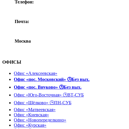
Телефон:
+7(495) 532-92-38
Почта:
zakaz@inoslov.ru
Москва
ул. Ташкентская д. 9
ОФИСЫ
Офис «Алексеевская»
Офис «пос. Московский» 🕒Без вых.
Офис «пос. Внуково» 🕒Без вых.
Офис «Юго-Восточная» 🕒ВТ-СУБ
Офис «Щёлково» 🕒ПН-СУБ
Офис «Матвеевская»
Офис «Киевская»
Офис «Новопеределкино»
Офис «Курская»